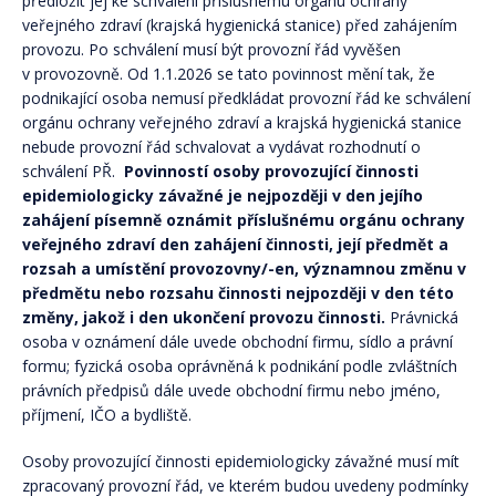
předložit jej ke schválení příslušnému orgánu ochrany
veřejného zdraví (krajská hygienická stanice) před zahájením
provozu. Po schválení musí být provozní řád vyvěšen
v provozovně. Od 1.1.2026 se tato povinnost mění tak, že
podnikající osoba nemusí předkládat provozní řád ke schválení
orgánu ochrany veřejného zdraví a krajská hygienická stanice
nebude provozní řád schvalovat a vydávat rozhodnutí o
schválení PŘ.
Povinností osoby provozující činnosti
epidemiologicky závažné je nejpozději v den jejího
zahájení písemně oznámit příslušnému orgánu ochrany
veřejného zdraví den zahájení činnosti, její předmět a
rozsah a umístění provozovny/-en, významnou změnu v
předmětu nebo rozsahu činnosti nejpozději v den této
změny, jakož i den ukončení provozu činnosti.
Právnická
osoba v oznámení dále uvede obchodní firmu, sídlo a právní
formu; fyzická osoba oprávněná k podnikání podle zvláštních
právních předpisů dále uvede obchodní firmu nebo jméno,
příjmení, IČO a bydliště.
Osoby provozující činnosti epidemiologicky závažné musí mít
zpracovaný provozní řád, ve kterém budou uvedeny podmínky