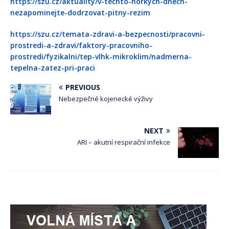
https://szu.cz/aktuality/v-techto-horkych-dnech-
nezapominejte-dodrzovat-pitny-rezim
https://szu.cz/temata-zdravi-a-bezpecnosti/pracovni-
prostredi-a-zdravi/faktory-pracovniho-
prostredi/fyzikalni/tep-vlhk-mikroklim/nadmerna-
tepelna-zatez-pri-praci
PREVIOUS
Nebezpečné kojenecké výživy
NEXT
ARI – akutní respirační infekce