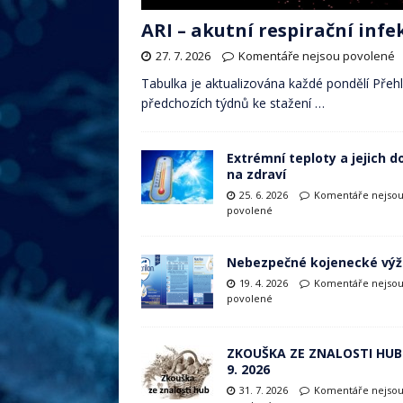
ARI – akutní respirační infe
27. 7. 2026
Komentáře nejsou povolené
Tabulka je aktualizována každé pondělí Přeh
předchozích týdnů ke stažení …
Extrémní teploty a jejich 
na zdraví
25. 6. 2026
Komentáře nejso
povolené
Nebezpečné kojenecké výž
19. 4. 2026
Komentáře nejso
povolené
ZKOUŠKA ZE ZNALOSTI HUB 
9. 2026
31. 7. 2026
Komentáře nejso