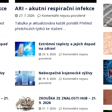
kce
ARI – akutní respirační infekce
27. 7. 2026
Komentáře nejsou povolené
led
Tabulka je aktualizována každé pondělí Přehled
předchozích týdnů ke stažení …
dopad
Extrémní teploty a jejich dopad
na zdraví
u
25. 6. 2026
Komentáře nejsou
povolené
ivy
Nebezpečné kojenecké výživy
u
19. 4. 2026
Komentáře nejsou
povolené
– 21.
ZKOUŠKA ZE ZNALOSTI HUB – 21.
9. 2026
u
31. 7. 2026
Komentáře nejsou