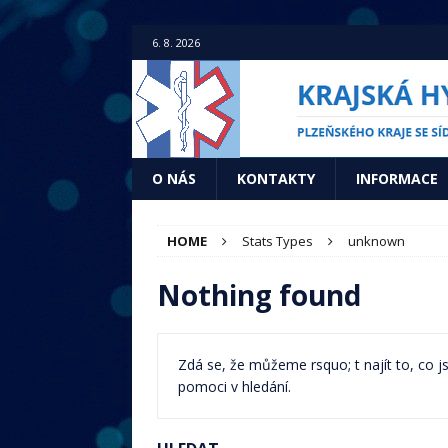
6. 8. 2026
O NÁS
KONTAKTY
INFORMACE
HOME
Stats Types
unknown
Nothing found
Zdá se, že můžeme rsquo; t najít to, co
pomoci v hledání.